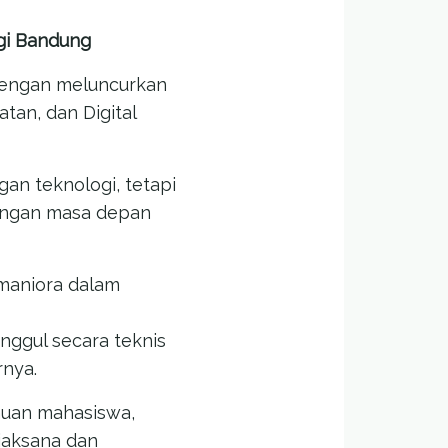
ogi Bandung
 dengan meluncurkan
tan, dan Digital
an teknologi, tetapi
angan masa depan
umaniora dalam
ggul secara teknis
rnya.
huan mahasiswa,
jaksana dan