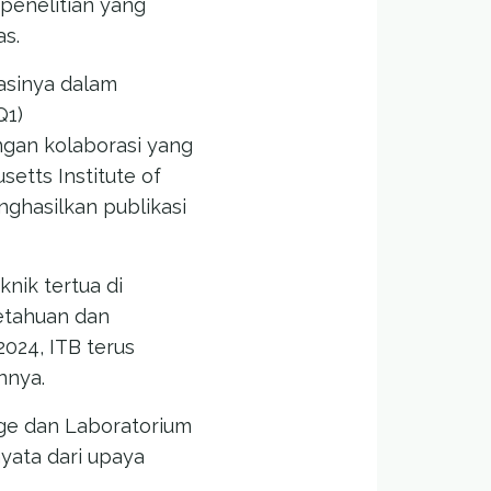
penelitian yang
as.
tasinya dalam
Q1)
engan kolaborasi yang
etts Institute of
nghasilkan publikasi
nik tertua di
etahuan dan
024, ITB terus
nnya.
ge dan Laboratorium
yata dari upaya