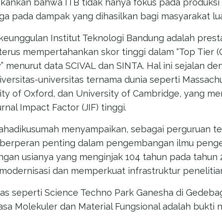
kankan bahwa ITB tidak hanya fokus pada produksi 
juga pada dampak yang dihasilkan bagi masyarakat lu
r keunggulan Institut Teknologi Bandung adalah pres
B terus mempertahankan skor tinggi dalam “Top Tier (
” menurut data SCIVAL dan SINTA. Hal ini sejalan d
versitas-universitas ternama dunia seperti Massachus
ity of Oxford, dan University of Cambridge, yang me
al Impact Factor (JIF) tinggi.
rahadikusumah menyampaikan, sebagai perguruan tek
ah berperan penting dalam pengembangan ilmu peng
engan usianya yang menginjak 104 tahun pada tahun 2
odernisasi dan memperkuat infrastruktur penelitia
tas seperti Science Techno Park Ganesha di Gedeba
sa Molekuler dan Material Fungsional adalah bukti n