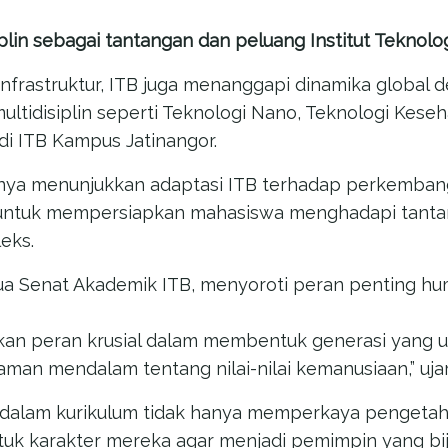
iplin sebagai tantangan dan peluang
Institut Teknol
nfrastruktur, ITB juga menanggapi dinamika global
tidisiplin seperti Teknologi Nano, Teknologi Keseha
i ITB Kampus Jatinangor.
anya menunjukkan adaptasi ITB terhadap perkembang
 untuk mempersiapkan mahasiswa menghadapi tant
eks.
tua Senat Akademik ITB, menyoroti peran penting h
an peran krusial dalam membentuk generasi yang un
man mendalam tentang nilai-nilai kemanusiaan,” uja
a dalam kurikulum tidak hanya memperkaya pengeta
uk karakter mereka agar menjadi pemimpin yang bi