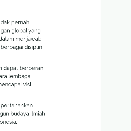
idak pernah
ngan global yang
a dalam menjawab
erbagai disiplin
an dapat berperan
tara lembaga
mencapai visi
empertahankan
gun budaya ilmiah
onesia.