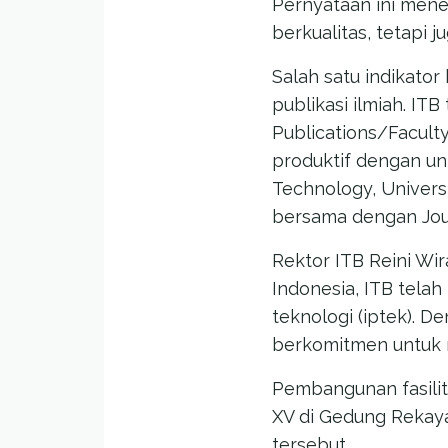
Pernyataan ini mene
berkualitas, tetapi 
Salah satu indikato
publikasi ilmiah. IT
Publications/Faculty
produktif dengan uni
Technology, Univers
bersama dengan Journ
Rektor ITB Reini Wi
Indonesia, ITB tel
teknologi (iptek). D
berkomitmen untuk m
Pembangunan fasili
XV di Gedung Rekaya
tersebut.