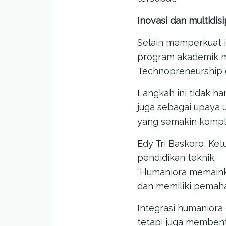
Inovasi dan multidis
Selain memperkuat i
program akademik mul
Technopreneurship d
Langkah ini tidak h
juga sebagai upaya
yang semakin kompl
Edy Tri Baskoro, Ke
pendidikan teknik.
“Humaniora memaink
dan memiliki pemaha
Integrasi humanior
tetapi juga membent