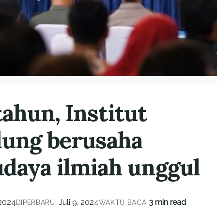
tahun, Institut
dung berusaha
aya ilmiah unggul
 2024
Juli 9, 2024
3 min read
DIPERBARUI
WAKTU BACA