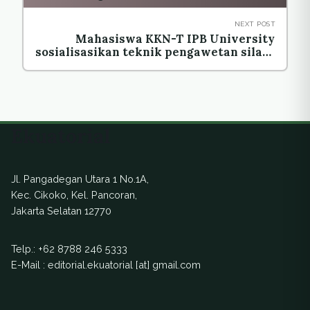
NEXT POST
Mahasiswa KKN-T IPB University
sosialisasikan teknik pengawetan silase
di Desa Wareng
Ekuatorial
Jl. Pangadegan Utara 1 No.1A,
Kec. Cikoko, Kel. Pancoran,
Jakarta Selatan 12770
Telp.:
+62 8788 246 5333
E-Mail : editorial.ekuatorial [at] gmail.com