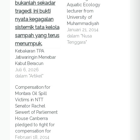
Aquatic Ecology
lecturer from
University of
Muhammadiyah
Kupang, the waters of
Januari 21, 2014
East Nusa Tenggara
dalam "Nusa
are degraded due to
Tenggara"
the use of fish bombs
Kebakaran TPA
and potassium. In
Jatiwaringin Menebar
addition, the
Kabut Beracun
occurrence of
Juli 6, 2026
excessive pelagic
dalam "Artikel"
fishing and damage of
75% of local coral
Compensation for
reefs and seagrass
Montara Oil Spill
habitats resulting from
Victims in NTT
activity…
Senator Rachel
Siewert of Parliement
House Canberra
pledged to fight for
compensation for
fishermen in West
Februari 18, 2014