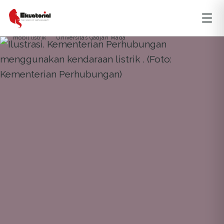
ARTIKEL
DKI JAKARTA
ENERGI
mobil listrik
Universitas Gadjah Mada