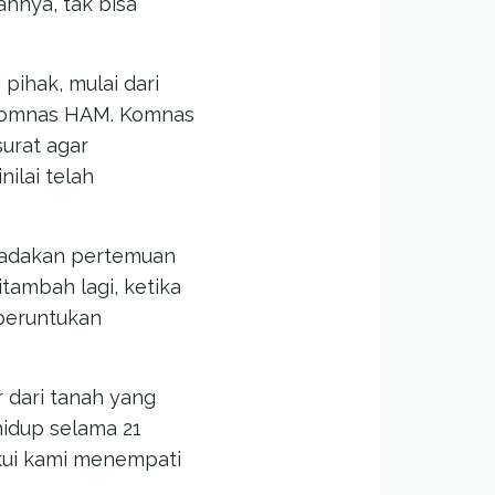
ahnya, tak bisa
pihak, mulai dari
a Komnas HAM. Komnas
urat agar
ilai telah
ngadakan pertemuan
itambah lagi, ketika
peruntukan
r dari tanah yang
hidup selama 21
kui kami menempati