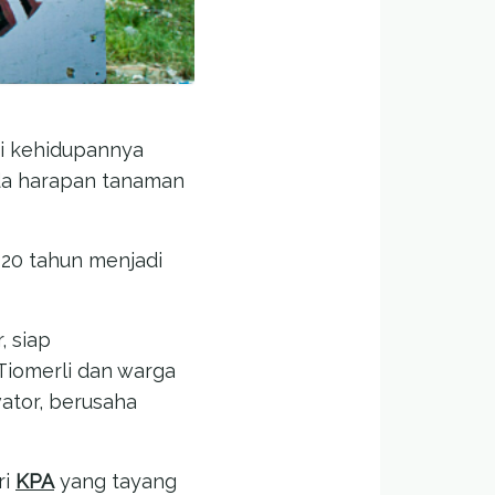
ari kehidupannya
ada harapan tanaman
 20 tahun menjadi
 siap
iomerli dan warga
ator, berusaha
ri
KPA
yang tayang