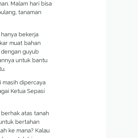
man. Malam hari bisa
 pulang, tanaman
, hanya bekerja
gkar muat bahan
p dengan guyub
annya untuk bantu
u.
i masih dipercaya
agai Ketua Sepasi
 berhak atas tanah
untuk bertahan
ndah ke mana? Kalau