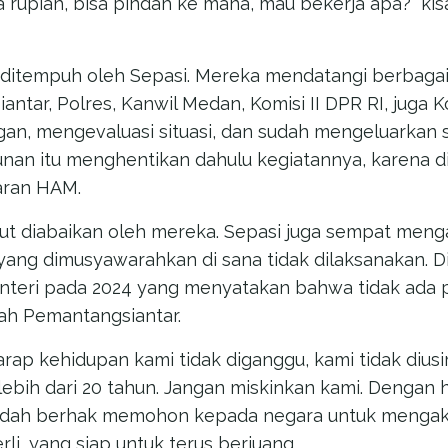
uta rupiah, bisa pindah ke mana, mau bekerja apa?” kis
h ditempuh oleh Sepasi. Mereka mendatangi berbagai 
antar, Polres, Kanwil Medan, Komisi II DPR RI, jug
an, mengevaluasi situasi, dan sudah mengeluarkan s
an itu menghentikan dahulu kegiatannya, karena din
aran HAM.
but diabaikan oleh mereka. Sepasi juga sempat me
il yang dimusyawarahkan di sana tidak dilaksanakan. D
enteri pada 2024 yang menyatakan bahwa tidak ada 
ah Pemantangsiantar.
ap kehidupan kami tidak diganggu, kami tidak diusi
lebih dari 20 tahun. Jangan miskinkan kami. Dengan 
i sudah berhak memohon kepada negara untuk menga
erli, yang siap untuk terus berjuang.