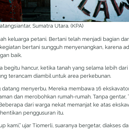
tangsiantar, Sumatra Utara. (KPA)
ngah keluarga petani. Bertani telah menjadi bagian d
a, kegiatan bertani sungguh menyenangkan, karena 
gan baik.
a begitu hancur, ketika tanah yang selama lebih dari
ng terancam diambil untuk area perkebunan.
ng datang menyerbu. Mereka membawa 16 ekskavator,
man dan merobohkan rumah-rumah. Tanpa gentar, T
Beberapa dari warga nekat memanjat ke atas ekskav
entikan penggusuran itu.
up kami,” ujar Tiomerli, suaranya bergetar, diakses da