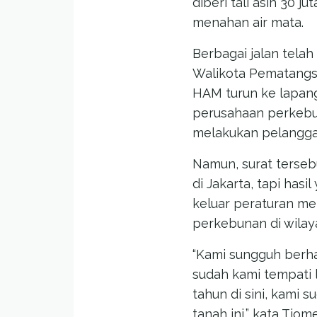
diberi tali asih 30 j
menahan air mata.
Berbagai jalan tela
Walikota Pematangsi
HAM turun ke lapang
perusahaan perkebun
melakukan pelangg
Namun, surat terse
di Jakarta, tapi has
keluar peraturan m
perkebunan di wilay
“Kami sungguh berhar
sudah kami tempati 
tahun di sini, kam
tanah ini,” kata Tiom