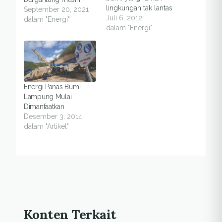
lingkungan tak lantas
September 20, 2021
menjadi primadona.
Juli 6, 2012
dalam "Energi"
Apa kendalanya?SIEJ-
dalam "Energi"
Jakarta. "Sudah
saatnya
pengembangan
energi terbarukan
menjadi prioritas
Energi Panas Bumi
pengelolaan energi
Lampung Mulai
nasional yang
Dimanfaatkan
berkelanjutan" kata
Desember 3, 2014
Nazir Foead, Direktur
dalam "Artikel"
Konservasi World
Wildlife Fund (WWF)
Indonesia dalam
siaran pers
peluncuran buku di
Jakarta, Kamis (05/07).
Buku Igniting…
Konten Terkait