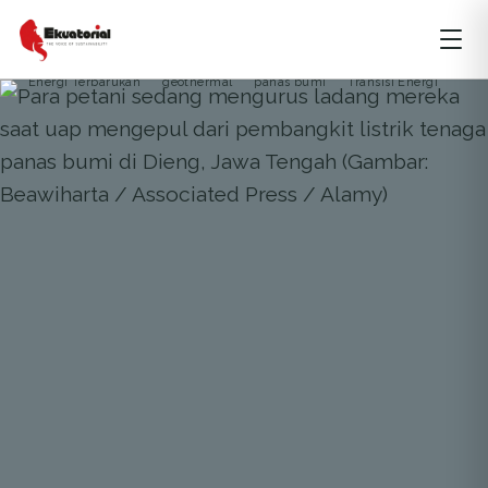
ARTIKEL
ENERGI
JAWA
Energi Terbarukan
geothermal
panas bumi
Transisi Energi