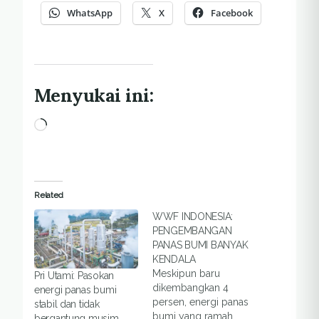
WhatsApp
X
Facebook
Menyukai ini:
Memuat...
Related
WWF INDONESIA:
PENGEMBANGAN
PANAS BUMI BANYAK
KENDALA
Meskipun baru
Pri Utami: Pasokan
dikembangkan 4
energi panas bumi
persen, energi panas
stabil dan tidak
bumi yang ramah
bergantung musim