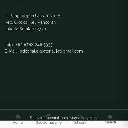
Jl. Pangadegan Utara 1 No.1A,
Kec. Cikoko, Kel. Pancoran,
Jakarta Selatan 12770
Telp.:
+62 8788 246 5333
E-Mail : editorial.ekuatorial [at] gmail.com
© 2026 Ekuatorial. Data. Maps. Storytelling
Home
Geo-Jurnalisme
Network
Search