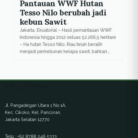
Pantauan WWF Hutan
Tesso Nilo berubah jadi
kebun Sawit
Jakarta, Ekuatorial – Hasil pemantauan WWF
Indonesia hingga 2012 seluas 52.266,5 hektare
– Ha hutan Tesso Nilo, Riau telah beralih
menjadi perkebunan kelapa sawit, bahkan
15.714 ha diantaranya terjadi di kawasan taman
nasional. Untuk itu semua pihak agar mencari
jalan keluar yang konstruktif agar perambahan
dapat dihentikan segera. Menurut Deputi
Ekuatorial
Direktur Transformasi Pasar WWF Indonesia […]
Jl. Pangadegan Utara 1 No.1A,
Kec. Cikoko, Kel. Pancoran,
Jakarta Selatan 12770
Telp.:
+62 8788 246 5333