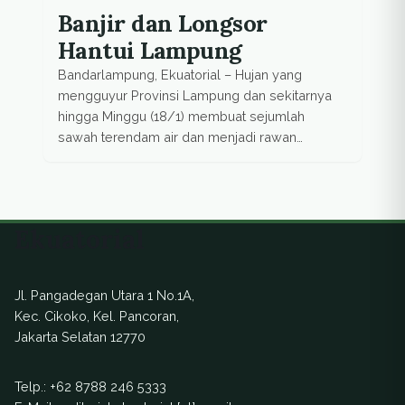
Banjir dan Longsor
Hantui Lampung
Bandarlampung, Ekuatorial – Hujan yang
mengguyur Provinsi Lampung dan sekitarnya
hingga Minggu (18/1) membuat sejumlah
sawah terendam air dan menjadi rawan
longsor. Seperti pantauan Ekuatorial di Gading
Rejo, Kabupaten Pringsewu, sejumlah lahan
sawah yang masuk musim tanam dua
terendam banjir. Puji (33) warga setempat
Ekuatorial
mengatakan sawah dan sejumlah rumah di
sana terendam banjir karena hujan […]
Jl. Pangadegan Utara 1 No.1A,
Kec. Cikoko, Kel. Pancoran,
Jakarta Selatan 12770
Telp.:
+62 8788 246 5333