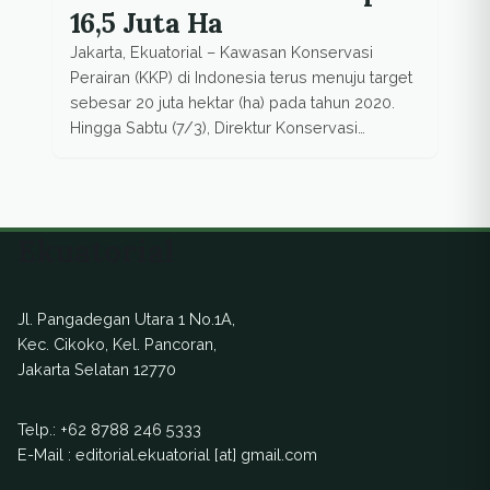
16,5 Juta Ha
Jakarta, Ekuatorial – Kawasan Konservasi
Perairan (KKP) di Indonesia terus menuju target
sebesar 20 juta hektar (ha) pada tahun 2020.
Hingga Sabtu (7/3), Direktur Konservasi
Kawasan dan Jenis Ikan Kementerian Kelautan
dan Perikanan (KemenKP), Agus Dermawan
mengatakan luas KKP di Indonesia telah
mencapai 16,5 juta ha. “Sejak diinisiasi tahun
Ekuatorial
1980-an, kawasan konservasi perairan telah
mencapai […]
Jl. Pangadegan Utara 1 No.1A,
Kec. Cikoko, Kel. Pancoran,
Jakarta Selatan 12770
Telp.:
+62 8788 246 5333
E-Mail : editorial.ekuatorial [at] gmail.com