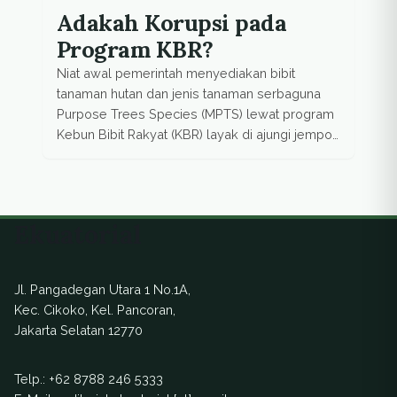
Adakah Korupsi pada
Program KBR?
Niat awal pemerintah menyediakan bibit
tanaman hutan dan jenis tanaman serbaguna
Purpose Trees Species (MPTS) lewat program
Kebun Bibit Rakyat (KBR) layak di ajungi jempol.
Mengacu pada Permenhut No.24/Menhut-
II/2010 dan perubahannya serta yang terakhir
No.12/Menhut-II/2013, KBR dilaksanakan
secara swakelola oleh kelompok masyarakat,
Ekuatorial
terutama masyarakat pedesaan. Bibit hasil KBR
digunakan untuk merehabilitasi lahan kritis,
kosong, tidak […]
Jl. Pangadegan Utara 1 No.1A,
Kec. Cikoko, Kel. Pancoran,
Jakarta Selatan 12770
Telp.:
+62 8788 246 5333