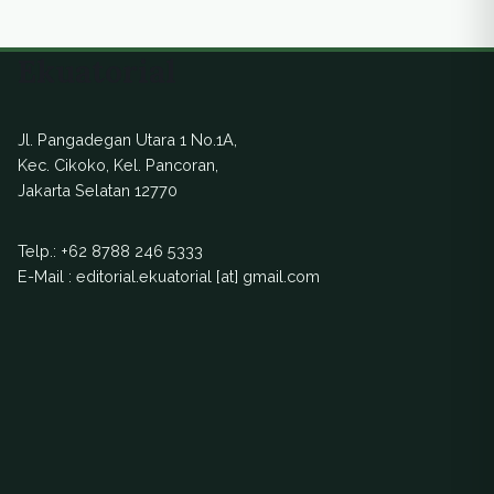
Lingkungan. Somasi yang dikirimkan pada hari
ini (11/10) kepada Bupati Kutai Barat dan
Ekuatorial
Presiden Direktur PT. KEM, menuntut
pertanggung jawaban PT. KEM […]
Jl. Pangadegan Utara 1 No.1A,
Kec. Cikoko, Kel. Pancoran,
Jakarta Selatan 12770
Telp.:
+62 8788 246 5333
E-Mail : editorial.ekuatorial [at] gmail.com