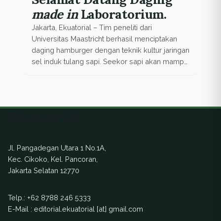
made in
Laboratorium.
Jakarta, Ekuatorial – Tim peneliti dari
Universitas Maastricht berhasil menciptakan
daging hamburger dengan teknik kultur jaringan
sel induk tulang sapi. Seekor sapi akan mampu
menyediakan 175 juta hamburger tanpa
menyembelihnya. Bagaimana rasanya? “Kurang
garam dan merica,” kata pakar gizi Hanni
Ruetzler sukarelawan yang mencoba
Ekuatorial
hamburger buatan laboratorium itu di hadapan
para jurnalis. Sukarelawan lain yang […]
Jl. Pangadegan Utara 1 No.1A,
Kec. Cikoko, Kel. Pancoran,
Jakarta Selatan 12770
Telp.:
+62 8788 246 5333
E-Mail : editorial.ekuatorial [at] gmail.com