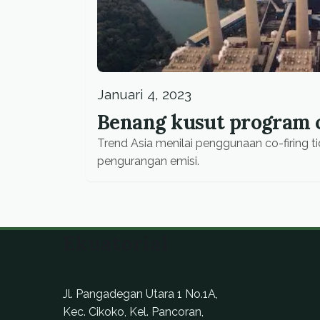
Januari 4, 2023
Benang kusut program c
Trend Asia menilai penggunaan co-firing 
pengurangan emisi.
Ekuatorial
Jl. Pangadegan Utara 1 No.1A,
Kec. Cikoko, Kel. Pancoran,