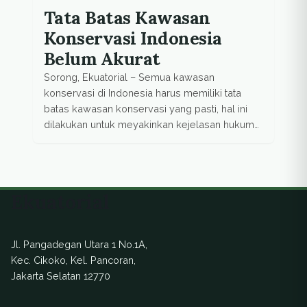
Tata Batas Kawasan
Konservasi Indonesia
Belum Akurat
Sorong, Ekuatorial – Semua kawasan
konservasi di Indonesia harus memiliki tata
batas kawasan konservasi yang pasti, hal ini
dilakukan untuk meyakinkan kejelasan hukum
bagi masyarakat. Sehingga bila terjadi
pelanggaran kelautan maka sebuah kawasan
konservasi dapat menunjukkan dampaknya
berdasarkan tata batas yang ada. “Penataan
Ekuatorial
batas kawasan konservasi perairan dan pulau-
pulau kecil penting dilakukan, itu merupakan
suatu […]
Jl. Pangadegan Utara 1 No.1A,
Kec. Cikoko, Kel. Pancoran,
Jakarta Selatan 12770