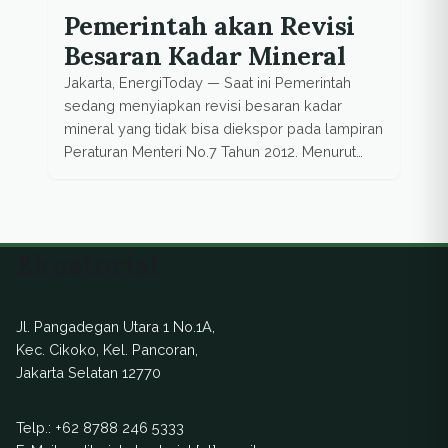
Pemerintah akan Revisi
Besaran Kadar Mineral
Jakarta, EnergiToday — Saat ini Pemerintah
sedang menyiapkan revisi besaran kadar
mineral yang tidak bisa diekspor pada lampiran
Peraturan Menteri No.7 Tahun 2012. Menurut
Dirjen Mineral dan Batu Bara Kementerian
ESDM, Thamrin Sihite, perubahan kadar ini
merupakan syarat untuk bisa ekspor tetapi
bukan untuk produk material mentah yang
Ekuatorial
belum diolah. Batasan kadar untuk ekspor ini
berkaitan […]
Jl. Pangadegan Utara 1 No.1A,
Kec. Cikoko, Kel. Pancoran,
Jakarta Selatan 12770
Telp.:
+62 8788 246 5333