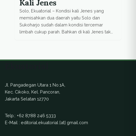
Kali Jenes
Solo, Ekuatorial – Kondisi kali Jenes yang
memisahkan dua daerah yaitu Solo dan
Sukoharjo sudah dalam kondisi tercemar
limbah cukup parah. Bahkan di kali Jenes tak
ada satupun ikan yang mampu bertahan hidup.
Direktur Eksekutif Lembaga Masyarakat
Indonesia Hijau, Agus Dodi Sugiarto yang
melakukan penelitian di sepanjang aliran
Ekuatorial
sungai Jenes mengakui jika tingkat
pencemaran sungai […]
Jl. Pangadegan Utara 1 No.1A,
Kec. Cikoko, Kel. Pancoran,
Jakarta Selatan 12770
Telp.:
+62 8788 246 5333
E-Mail : editorial.ekuatorial [at] gmail.com