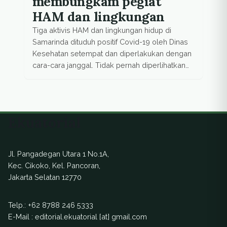
membungkam pegiat
HAM dan lingkungan
Tiga aktivis HAM dan lingkungan hidup di
Samarinda dituduh positif Covid-19 oleh Dinas
Kesehatan setempat dan diperlakukan dengan
cara-cara janggal. Tidak pernah diperlihatkan
bukti tes yang menyebut diri mereka mengidap
corona, para aktivis merasa ada ‘operasi hitam’
aparat keamanan dan intelijen dalam proses
tersebut.
Ekuatorial
Jl. Pangadegan Utara 1 No.1A,
Kec. Cikoko, Kel. Pancoran,
Jakarta Selatan 12770
Telp.:
+62 8788 246 5333
E-Mail : editorial.ekuatorial [at] gmail.com