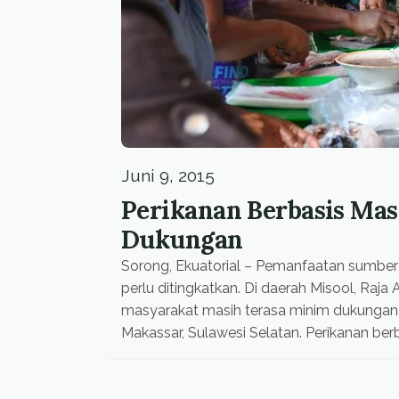
Juni 9, 2015
Perikanan Berbasis Ma
Dukungan
Sorong, Ekuatorial – Pemanfaatan sumber
perlu ditingkatkan. Di daerah Misool, Raj
masyarakat masih terasa minim dukungan, 
Makassar, Sulawesi Selatan. Perikanan be
koresponden Ekuatorial di Misool, Raja Am
penerapannya masih perlu dukungan. Nam