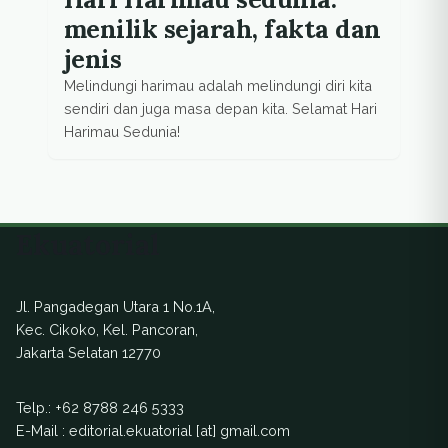
menilik sejarah, fakta dan
jenis
Melindungi harimau adalah melindungi diri kita
sendiri dan juga masa depan kita. Selamat Hari
Harimau Sedunia!
Ekuatorial
Jl. Pangadegan Utara 1 No.1A,
Kec. Cikoko, Kel. Pancoran,
Jakarta Selatan 12770
Telp.:
+62 8788 246 5333
E-Mail : editorial.ekuatorial [at] gmail.com