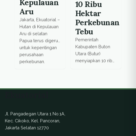
Kepulauan
10 Ribu
Aru
Hektar
Jakarta, Ekuatorial –
Perkebunan
Hutan di Kepulauan
Tebu
Aru di selatan
Pemerintah
Papua terus digerus
Kabupaten Buton
untuk kepentingan
Utara (Butur)
perusahaan
menyiapkan 10 ribu
perkebunan.
hektar lahan untuk
Beberapa surat izin
perkebunan tebu di
yang dikeluarkan
wilayah Kecamatan
kemudian dinilai
Kulisusu Barat,
janggal. Salah
Ekuatorial
Bonegunu dan
satunya izin janggal
sebagian Kulisusu.
yang diberikan
Lahan tersebut
kepada sebuah
Jl. Pangadegan Utara 1 No.1A,
berasal dari kebun
perusahaan HPH
Kec. Cikoko, Kel. Pancoran,
masyarakat, Areal
setempat, yang
Jakarta Selatan 12770
Penggunaan Lain
memiliki nomor