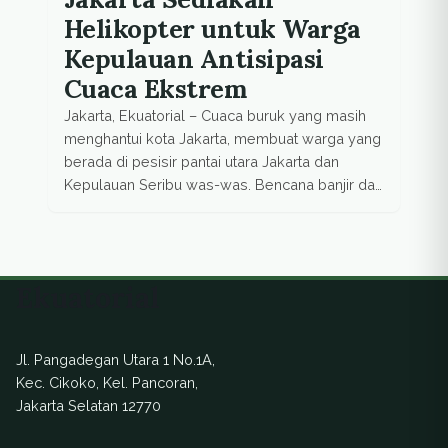
Helikopter untuk Warga
Kepulauan Antisipasi
Cuaca Ekstrem
Jakarta, Ekuatorial – Cuaca buruk yang masih
menghantui kota Jakarta, membuat warga yang
berada di pesisir pantai utara Jakarta dan
Kepulauan Seribu was-was. Bencana banjir dan
pohon tumbang, yang diakibatkan hujan deras
disertai angin masih mengintai mereka. Melihat
hal itu, Pemerintah Provinsi (Pemprov) DKI telah
menyiapkan beberapa langkah untuk
Ekuatorial
melindungi warganya yang tinggal di pesisir […]
Jl. Pangadegan Utara 1 No.1A,
Kec. Cikoko, Kel. Pancoran,
Jakarta Selatan 12770