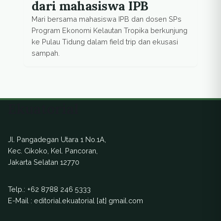
dari mahasiswa IPB
Mari bersama mahasiswa IPB dan dosen SPs
Program Ekonomi Kelautan Tropika berkunjung
ke Pulau Tidung dalam field trip dan ekusasi
sampah.
Ekuatorial
Jl. Pangadegan Utara 1 No.1A,
Kec. Cikoko, Kel. Pancoran,
Jakarta Selatan 12770
Telp.:
+62 8788 246 5333
E-Mail : editorial.ekuatorial [at] gmail.com