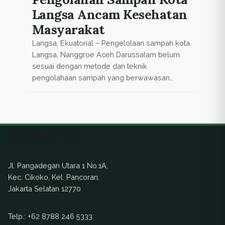
Langsa Ancam Kesehatan
Masyarakat
Langsa, Ekuatorial – Pengelolaan sampah kota
Langsa, Nanggroe Aceh Darussalam belum
sesuai dengan metode dan teknik
pengolahaan sampah yang berwawasan
lingkungan. Sehingga sangat rentan
menimbulkan dampak negatif terhadap
kesehatan masyarakat dan lingkungan.
Demikian diungkapkan Miswarisa, salah
Ekuatorial
seorang relawan dari Komunitas Peduli
Lingkungan Kota Langsa, saat melihat Tempat
Pembuangan Akhir (TPA) sampah kota Langsa,
Jl. Pangadegan Utara 1 No.1A,
di Desa […]
Kec. Cikoko, Kel. Pancoran,
Jakarta Selatan 12770
Telp.:
+62 8788 246 5333