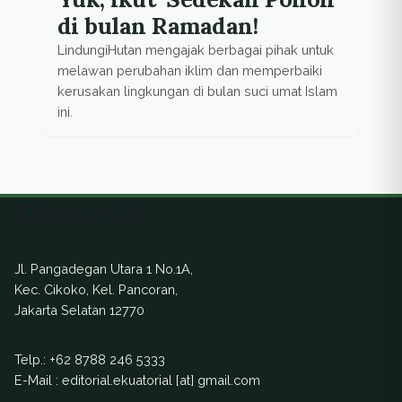
di bulan Ramadan!
LindungiHutan mengajak berbagai pihak untuk
melawan perubahan iklim dan memperbaiki
kerusakan lingkungan di bulan suci umat Islam
ini.
Ekuatorial
Jl. Pangadegan Utara 1 No.1A,
Kec. Cikoko, Kel. Pancoran,
Jakarta Selatan 12770
Telp.:
+62 8788 246 5333
E-Mail : editorial.ekuatorial [at] gmail.com