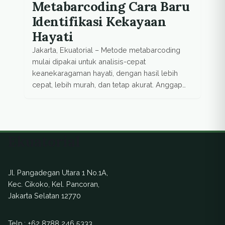
Metabarcoding Cara Baru
Identifikasi Kekayaan
Hayati
Jakarta, Ekuatorial – Metode metabarcoding
mulai dipakai untuk analisis-cepat
keanekaragaman hayati, dengan hasil lebih
cepat, lebih murah, dan tetap akurat. Anggap
saja para ilmuwan ingin mengidentifikasi
serangga di pedalaman hutan Papua. Biasanya
mereka akan datang dengan serombongan
besar orang untuk menangkap, memisahkan,
Ekuatorial
dan mengidentifikasi serangga-serangga itu.
Selain butuh banyak pekerja (labour-intensive)
yang terdiri dari para […]
Jl. Pangadegan Utara 1 No.1A,
Kec. Cikoko, Kel. Pancoran,
Jakarta Selatan 12770
Telp.:
+62 8788 246 5333