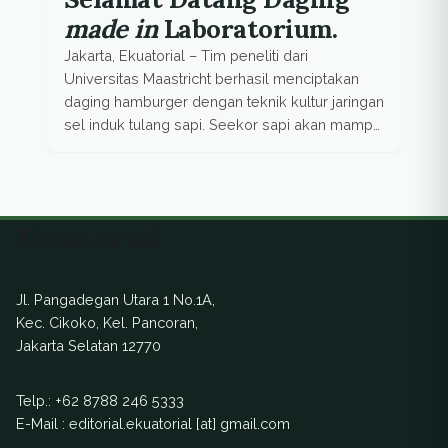
made in
Laboratorium.
Jakarta, Ekuatorial – Tim peneliti dari
Universitas Maastricht berhasil menciptakan
daging hamburger dengan teknik kultur jaringan
sel induk tulang sapi. Seekor sapi akan mampu
menyediakan 175 juta hamburger tanpa
menyembelihnya. Bagaimana rasanya? “Kurang
garam dan merica,” kata pakar gizi Hanni
Ruetzler sukarelawan yang mencoba
Ekuatorial
hamburger buatan laboratorium itu di hadapan
para jurnalis. Sukarelawan lain yang […]
Jl. Pangadegan Utara 1 No.1A,
Kec. Cikoko, Kel. Pancoran,
Jakarta Selatan 12770
Telp.:
+62 8788 246 5333
E-Mail : editorial.ekuatorial [at] gmail.com