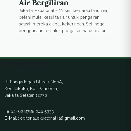
Air Bergiliran
Jakarta, Ekuatorial – Musim kemarau tahun ini,
petani mulai kesulitan air untuk pengairan
sawah mereka akibat kekeringan. Sehingga,
penggunaan air untuk pengairan harus diatur
secara bergilir. Tidak jelasnya batas musim
juga membingungkan petani sehingga petani
terpaksa menunda untuk menanam padi. Di
Kabupaten Garut daerah yang mengalami
Ekuatorial
kekeringan, yakni Kecamatan Cibatu, Selawi,
Balubur, Pamengpeuk, dan Leuwigong. […]
Jl. Pangadegan Utara 1 No.1A,
Kec. Cikoko, Kel. Pancoran,
Jakarta Selatan 12770
Telp.:
+62 8788 246 5333
E-Mail : editorial.ekuatorial [at] gmail.com