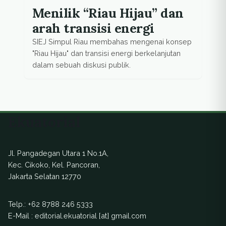
Menilik “Riau Hijau” dan
arah transisi energi
SIEJ Simpul Riau membahas mengenai konsep
"Riau Hijau" dan transisi energi berkelanjutan
dalam sebuah diskusi publik.
Ekuatorial
Jl. Pangadegan Utara 1 No.1A,
Kec. Cikoko, Kel. Pancoran,
Jakarta Selatan 12770
Telp.:
+62 8788 246 5333
E-Mail : editorial.ekuatorial [at] gmail.com