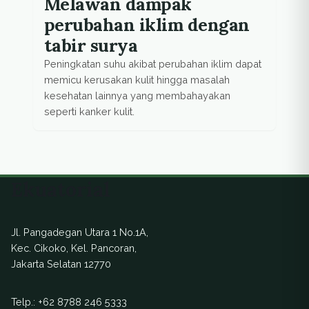
Melawan dampak
perubahan iklim dengan
tabir surya
Peningkatan suhu akibat perubahan iklim dapat
memicu kerusakan kulit hingga masalah
kesehatan lainnya yang membahayakan
seperti kanker kulit.
Ekuatorial
Jl. Pangadegan Utara 1 No.1A,
Kec. Cikoko, Kel. Pancoran,
Jakarta Selatan 12770
Telp.:
+62 8788 246 5333