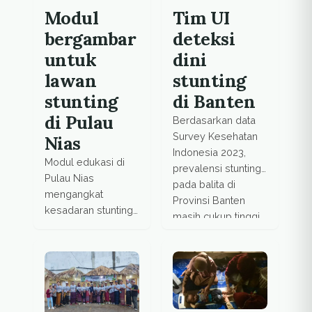
Modul
Tim UI
bergambar
deteksi
untuk
dini
lawan
stunting
stunting
di Banten
di Pulau
Berdasarkan data
Survey Kesehatan
Nias
Indonesia 2023,
Modul edukasi di
prevalensi stunting
Pulau Nias
pada balita di
mengangkat
Provinsi Banten
kesadaran stunting
masih cukup tinggi.
dengan pendekatan
budaya lokal dan
bahasa ibu yang
empatik.