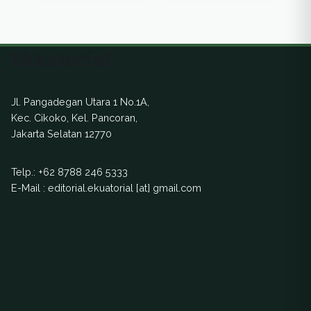
Sulawesi Selatan
Sekelompok anak
menjaga status gizi
muda bergerak
anak-anak mereka
tingkatkan
melalui kearifan
Ekuatorial
kesadaran serta
lokal.
adaptasi terhadap
perubahan iklim.
Jl. Pangadegan Utara 1 No.1A,
Kec. Cikoko, Kel. Pancoran,
Jakarta Selatan 12770
Telp.:
+62 8788 246 5333
E-Mail : editorial.ekuatorial [at] gmail.com