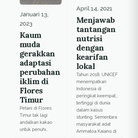
April 14, 2021
Januari 13,
Menjawab
2023
tantangan
Kaum
nutrisi
muda
dengan
gerakkan
kearifan
adaptasi
lokal
perubahan
Tahun 2018, UNICEF
iklim di
menempatkan
Flores
Indonesia di
peringkat keempat
Timur
tertinggi di dunia
Petani di Flores
dalam kasus
Timur tak lagi
stunting. Sementara
andalkan kakao
masyarakat adat
untuk penuhi
Ammatoa Kajang di
kebutuhan pokok.