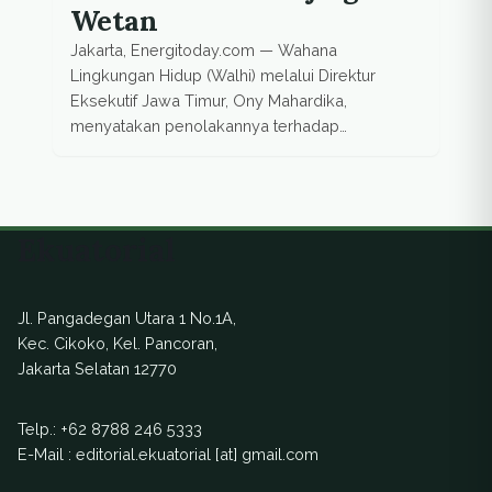
Wetan
Jakarta, Energitoday.com — Wahana
Lingkungan Hidup (Walhi) melalui Direktur
Eksekutif Jawa Timur, Ony Mahardika,
menyatakan penolakannya terhadap
pertambangan emas di Sumbermanjing Wetan,
Kabupaten Malang Selatan. Menurut Ony,
penambangan emas dapat menghancurkan
kawasan karst yang menyimpan cadangan air
Ekuatorial
sehingga penting untuk dilestarikan.
“Pertambangan emas cenderung merusak
lingkungan. Sedangkan pendapatan negara tak
Jl. Pangadegan Utara 1 No.1A,
sebanding dengan kerusakan lingkungan yang
Kec. Cikoko, Kel. Pancoran,
[…]
Jakarta Selatan 12770
Telp.:
+62 8788 246 5333
E-Mail : editorial.ekuatorial [at] gmail.com