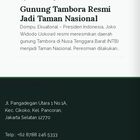
Gunung Tambora Resmi
Jadi Taman Nasional
Dompu, Ekuatorial – Presiden Indonesia, Joko
Widodo (Jokowi) resmi meresmikan daerah
gunung Tambora di Nusa Tenggara Barat (NTB)
menjadi Taman Nasional. Peresmian dilakukan
pada hari Sabtu (11/4) di Doro Ncanga, Dompu,
NTB. Dalam penjelasan yang disebarkan pihak
Kementerian Lingkungan Hidup dan Kehutanan
(KLHK), kawasan Gunung Tambora yang
Ekuatorial
sebelumnya berstatus cagar alam, suaka
margasatwa dan taman […]
Jl. Pangadegan Utara 1 No.1A,
Kec. Cikoko, Kel. Pancoran,
Jakarta Selatan 12770
Telp.:
+62 8788 246 5333