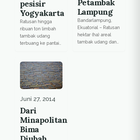
Petambak
pesisir
Lampung
Yogyakarta
Bandarlampung,
Ratusan hingga
Ekuatorial – Ratusan
ribuan ton limbah
hektar (ha) areal
tambak udang
tambak udang dan
terbuang ke pantai
tambak ikan
selatan DIY setiap
bandeng di
tahunnya akibat
Ketapang, Lampung
pengelolaan
Selatan mengalami
perikanan budi daya
kerugian besar
yang tidak
akibat terendam
berkelanjutan.
banjir. Menurut
Juni 27, 2014
Sekretaris Desa
Berundung,
Dari
Lampung Selatan,
Minapolitan,
Guntoro ada 101
Bima
tambak milik warga
yang terendam air
Diubah