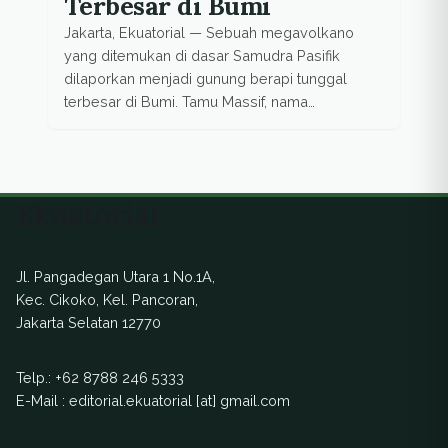
Terbesar di Bumi
Jakarta, Ekuatorial — Sebuah megavolkano
yang ditemukan di dasar Samudra Pasifik
dilaporkan menjadi gunung berapi tunggal
terbesar di Bumi. Tamu Massif, nama
megavolkano tersebut, kemungkinan sama
besar dengan Gunung Olimpus (Olympus
Mons) di planet Mars, yang diketahui
merupakan gunung berapi terbesar di tata
Ekuatorial
surya. Tamu Massif, yang merupakan gunung
berapi tak aktif, yang awalnya diduga […]
Jl. Pangadegan Utara 1 No.1A,
Kec. Cikoko, Kel. Pancoran,
Jakarta Selatan 12770
Telp.:
+62 8788 246 5333
E-Mail : editorial.ekuatorial [at] gmail.com