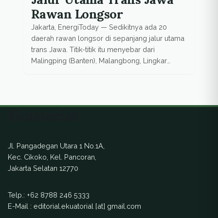
Rawan Longsor
Jakarta, EnergiToday — Sedikitnya ada 20
daerah rawan longsor di sepanjang jalur utama
trans Jawa. Titik-titik itu menyebar dari
Malingping (Banten), Malangbong, Lingkar
Gentong (Tasikmalaya), Banyumas, Magelang,
Purwodadi, hingga Pacitan, dan Sumenep di
Jawa Timur. “Tanahnya memiliki topografi yang
berbukit-bukit, sehingga saat hujan daerah
Ekuatorial
tersebut sangat rawan longsor,” kata Direktur
Bina Pelaksana Wilayah II Ditjen Bina […]
Jl. Pangadegan Utara 1 No.1A,
Kec. Cikoko, Kel. Pancoran,
Jakarta Selatan 12770
Telp.:
+62 8788 246 5333
E-Mail : editorial.ekuatorial [at] gmail.com