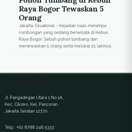
Raya Bogor Tewaskan 5
Orang
Jakarta, Ekuatorial – Kejadian naas menimpa
rombongan yang sedang berwisata di Kebun
Raya Bogor. Sebuh pohon tumbang dan
menewaskan 5 orang serta melukai 25 lainnya,
Minggu (11/1). Empat korban meninggal pada
hari Minggu, korban terakhir Rizki Nurmawan
meninggal pada hari Senin (12/1) karena
cedera di kapala. Sementara itu, tujuh korban
Ekuatorial
masih dirawat di Rumah Sakit […]
Jl. Pangadegan Utara 1 No.1A,
Kec. Cikoko, Kel. Pancoran,
Jakarta Selatan 12770
Telp.:
+62 8788 246 5333