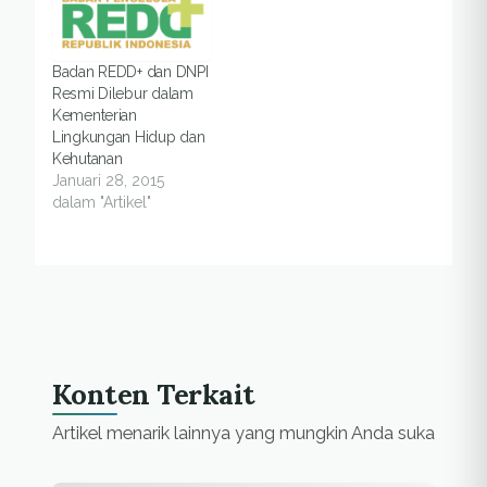
Peru pada 1 hingga 12
desember
mendatang. Rachmat
Badan REDD+ dan DNPI
Witoelar Ketua Harian
Resmi Dilebur dalam
Dewan Nasional
Kementerian
Perubahan Iklim (DNPI)
Lingkungan Hidup dan
mengatakan ada
Kehutanan
setidaknya dua isu
Januari 28, 2015
utama yang ingin
dalam "Artikel"
dibawa oleh Indonesia
dalam perundingan…
Konten Terkait
Artikel menarik lainnya yang mungkin Anda suka