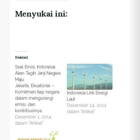
Menyukai ini:
Related
Soal Emisi, Indonesia
Akan Tagih Janji Negara
Maju
Jakarta, Ekuatorial –
Komitmen tiap negara
Indonesia Lirik Energi
dalam mengurangi
Laut
emisi, dan
Desember 24, 2014
kontribusinya
dalam "Artikel"
terhadap perubahan
Desember 1, 2014
iklim, akan menjadi
dalam "Artikel"
pokok dalam
konferensi COP-20 di