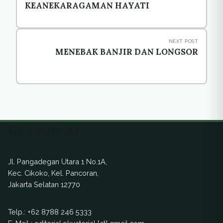
KEANEKARAGAMAN HAYATI
NEXT POST
MENEBAK BANJIR DAN LONGSOR
Ekuatorial
Jl. Pangadegan Utara 1 No.1A,
Kec. Cikoko, Kel. Pancoran,
Jakarta Selatan 12770
Telp.:
+62 8788 246 5333