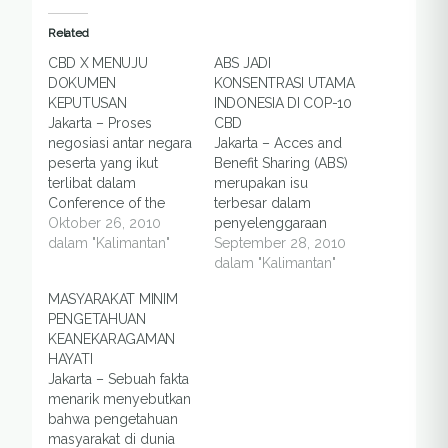
Related
CBD X MENUJU
ABS JADI
DOKUMEN
KONSENTRASI UTAMA
KEPUTUSAN
INDONESIA DI COP-10
Jakarta – Proses
CBD
negosiasi antar negara
Jakarta – Acces and
peserta yang ikut
Benefit Sharing (ABS)
terlibat dalam
merupakan isu
Conference of the
terbesar dalam
Parties (COP) ke-10
Oktober 26, 2010
penyelenggaraan
Convention on
dalam "Kalimantan"
Conference of the
September 28, 2010
Biological Diversity
Parties (COP) ke-10
dalam "Kalimantan"
(CBD), di Nagoya,
Convention on
MASYARAKAT MINIM
Jepang, masih terus
Biological Diversity
PENGETAHUAN
berlangsung. Kini,
(CBD), 18 – 29
KEANEKARAGAMAN
perundingan dalam
Oktober 2010
HAYATI
konvensi internasional
mendatang, di
Jakarta – Sebuah fakta
mengenai
Nagoya, Jepang.
menarik menyebutkan
keanekaragaman
Untuk menyikapinya,
bahwa pengetahuan
hayati itu mulai
delegasi Indonesia
masyarakat di dunia
memasuki tahapan
menjadikan isu ABS ini