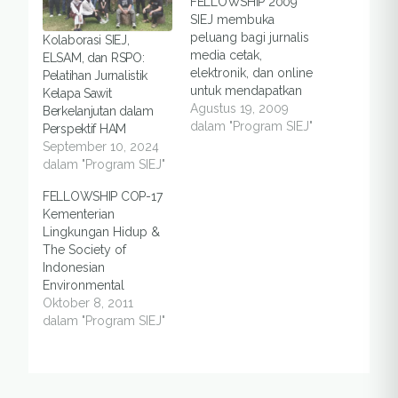
FELLOWSHIP 2009
SIEJ membuka
peluang bagi jurnalis
Kolaborasi SIEJ,
media cetak,
ELSAM, dan RSPO:
elektronik, dan online
Pelatihan Jurnalistik
untuk mendapatkan
Kelapa Sawit
“Environmental
Agustus 19, 2009
Berkelanjutan dalam
Journalism Fellowship
dalam "Program SIEJ"
Perspektif HAM
2009.” Penerimaan
September 10, 2024
proposal dibuka mulai
dalam "Program SIEJ"
tanggal 19 Agustus
FELLOWSHIP COP-17
sampai 20 September
Kementerian
2009. Propsal terbaik
Lingkungan Hidup &
akan mendapatkan
The Society of
dana fellowship antara
Indonesian
Rp 5-7 juta.SIEJThe
Environmental
Society of Indonesian
Journalists (SIEJ-KLH)
Oktober 8, 2011
Environmental
2011Untuk
dalam "Program SIEJ"
Journalists Environmental
meningkatkan kualitas
Journalism Fellowship
dan kuantitas
2009 Latar
peliputan isu-isu
belakang Sejak awal
lingkungan hidup,
1980-an sampai