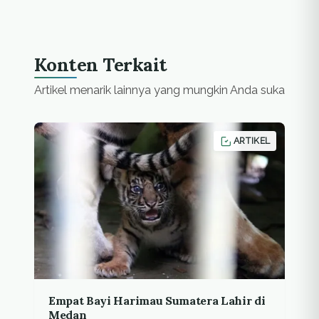
khususnya isu
sekarang…
perubahan iklim serta
usaha
penanggulangan
Konten Terkait
dampaknya di
Indonesia, The Society
Artikel menarik lainnya yang mungkin Anda suka
of Indonesian
Environmental
Journalists (SIEJ) dan
Kementerian
ARTIKEL
Lingkungan Hidup
(KLH)
menyelenggarakan
fellowship untuk para
jurnalis.Fellowship
tahun 2011 ini,…
Empat Bayi Harimau Sumatera Lahir di
Medan