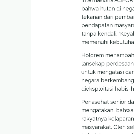
Internasional-CIFOR
bahwa hutan di neg
tekanan dari pemba
pendapatan masyarak
tanpa kendali. “Key
memenuhi kebutuhan
Holgrem menambahk
lansekap perdesaan, 
untuk mengatasi dam
negara berkembang 
dieksploitasi habis
Penasehat senior dar
mengatakan, bahwa 
rakyatnya kelaparan
masyarakat. Oleh se