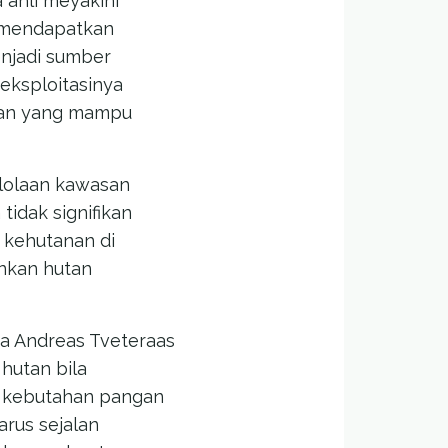
 ahli meyakini
 mendapatkan
njadi sumber
eksploitasinya
utan yang mampu
lolaan kawasan
tidak signifikan
 kehutanan di
nkan hutan
gia Andreas Tveteraas
utan bila
hi kebutahan pangan
rus sejalan