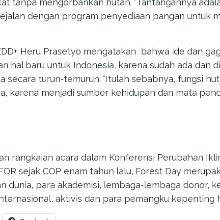
at tanpa mengorbankan hutan. “Tantangannya adal
sejalan dengan program penyediaan pangan untuk ma
REDD+ Heru Prasetyo mengatakan bahwa ide dan gag
 hal baru untuk Indonesia, karena sudah ada dan d
 secara turun-temurun. “Itulah sebabnya, fungsi hut
a, karena menjadi sumber kehidupan dan mata penca
n rangkaian acara dalam Konferensi Perubahan Ikl
IFOR sejak COP enam tahun lalu, Forest Day merupa
n dunia, para akademisi, lembaga-lembaga donor, k
ternasional, aktivis dan para pemangku kepenting h