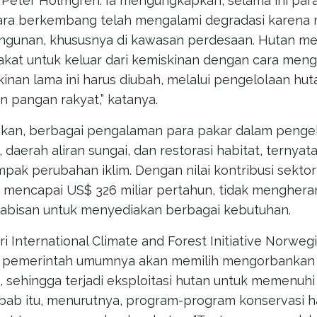
 Peter Holmgren. Ia mengungkapkan, selama ini para
ara berkembang telah mengalami degradasi karena
ngunan, khususnya di kawasan perdesaan. Hutan me
at untuk keluar dari kemiskinan dengan cara meng
akinan lama ini harus diubah, melalui pengelolaan h
 pangan rakyat,” katanya.
an, berbagai pengalaman para pakar dalam penge
daerah aliran sungai, dan restorasi habitat, ternyata 
pak perubahan iklim. Dengan nilai kontribusi sektor
mencapai US$ 326 miliar pertahun, tidak menghera
-habisan untuk menyediakan berbagai kebutuhan.
i International Climate and Forest Initiative Norwe
pemerintah umumnya akan memilih mengorbankan h
, sehingga terjadi eksploitasi hutan untuk memenu
bab itu, menurutnya, program-program konservasi ha