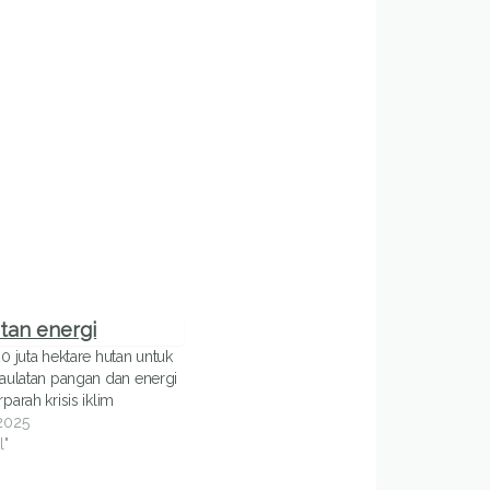
 juta hektare hutan untuk
ulatan pangan dan energi
arah krisis iklim
 2025
l"