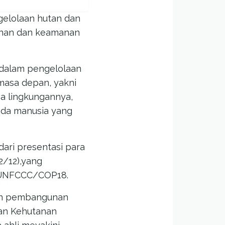
gelolaan hutan dan
inan dan keamanan
 dalam pengelolaan
masa depan, yakni
sa lingkungannya,
da manusia yang
ari presentasi para
2/12),yang
, UNFCCC/COP18.
dan pembangunan
tian Kehutanan