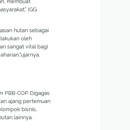
ah, membuat
syarakat.” IGG
asan hutan sebagai
ilakukan oleh
an sangat vital bagi
harian,”ujarnya.
im PBB-COP. Digagas
kan ajang pertemuan
elompok bisnis,
utan lainnya.