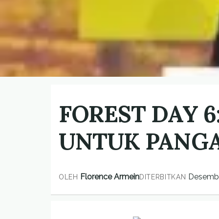
FOREST DAY 6
UNTUK PANG
Florence Armein
Desembe
OLEH
DITERBITKAN