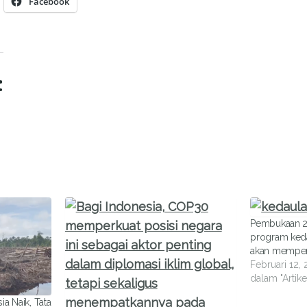
Facebook
:
Pembukaan 20
program keda
akan memperp
Februari 12,
dalam "Artike
ia Naik, Tata