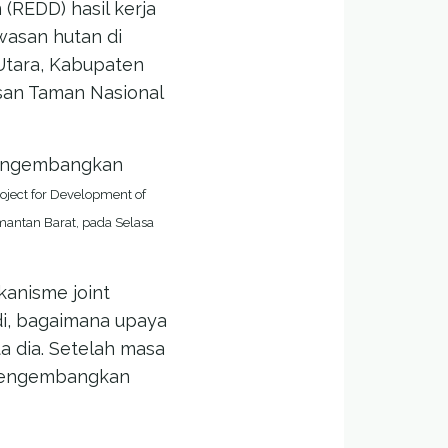
(REDD) hasil kerja
asan hutan di
Utara, Kabupaten
san Taman Nasional
 mengembangkan
oject for Development of
mantan Barat, pada Selasa
anisme joint
adi, bagaimana upaya
ta dia. Setelah masa
k mengembangkan