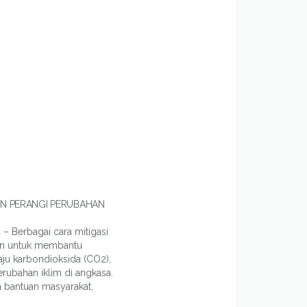
AN PERANGI PERUBAHAN
 – Berbagai cara mitigasi
kan untuk membantu
ju karbondioksida (CO2),
ubahan iklim di angkasa.
 bantuan masyarakat,
ut ibarat menyiapkan