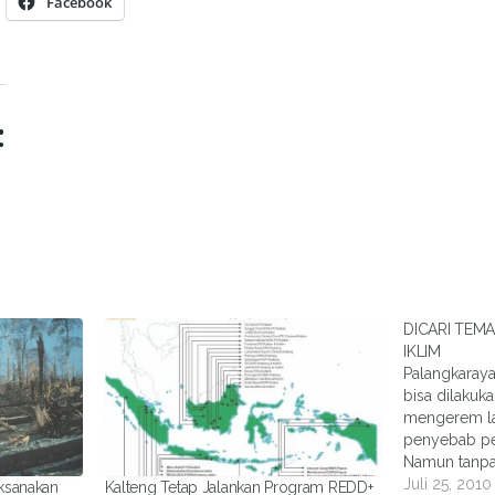
Facebook
:
DICARI TEM
IKLIM
Palangkaraya
bisa dilaku
mengerem la
penyebab per
Namun tanpa
upaya terseb
Juli 25, 2010
aksanakan
Kalteng Tetap Jalankan Program REDD+