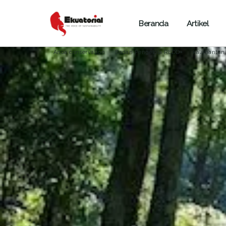
Beranda
Artikel
HUTAN
JAWA
KALIMANTAN
PAPUA
Anoa conservation
Badan Pengelola REDD+
kalimantan