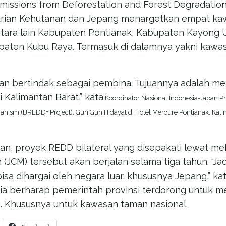
issions from Deforestation and Forest Degradation 
rian Kehutanan dan Jepang menargetkan empat kaw
ntara lain Kabupaten Pontianak, Kabupaten Kayong 
paten Kubu Raya. Termasuk di dalamnya yakni kawa
kan bertindak sebagai pembina. Tujuannya adalah
Kalimantan Barat,” kata
Koordinator Nasional Indonesia-Japan Pr
ism (IJREDD+ Project), Gun Gun Hidayat di Hotel Mercure Pontianak, Kali
, proyek REDD bilateral yang disepakati lewat mek
(JCM) tersebut akan berjalan selama tiga tahun. “J
isa dihargai oleh negara luar, khususnya Jepang,” ka
, ia berharap pemerintah provinsi terdorong untu
. Khususnya untuk kawasan taman nasional.