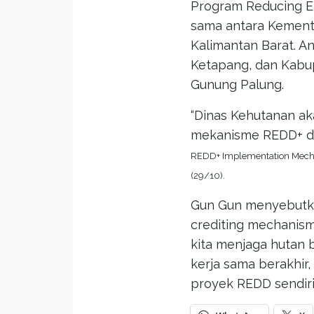
Program Reducing Em
sama antara Kement
Kalimantan Barat. A
Ketapang, dan Kabu
Gunung Palung.
“Dinas Kehutanan a
mekanisme REDD+ di 
REDD+ Implementation Mechan
(29/10).
Gun Gun menyebutkan
crediting mechanism 
kita menjaga hutan b
kerja sama berakhir
proyek REDD sendiri