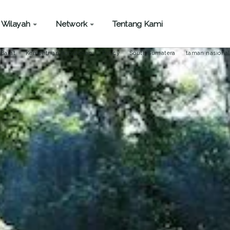
Wilayah
Network
Tentang Kami
 Barat
Kementrian Kehutanan
Policy
South Sumatera
taman nasional