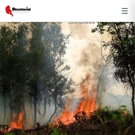
HUTAN
JAWA
KALIMANTAN
PAPUA
PERUBAHAN IKLIM
climate
El Nino
kebakaran
South Sumatera