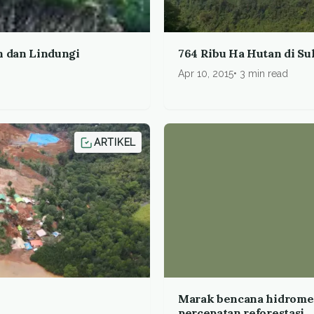
 dan Lindungi
764 Ribu Ha Hutan di S
Apr 10, 2015
3 min read
ARTIKEL
Marak bencana hidrome
percepatan reforestasi