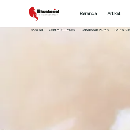
Beranda
Artikel
BENCANA ALAM
JAWA
KALIMANTAN
MALUKU
bom air
Central Sulawesi
kebakaran hutan
South Su