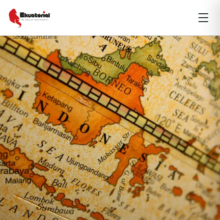
Badan Informasi Geospasial
Badan Pengelola REDD+
coremap
mapping
masyarakat
parsitipatif
pemetaan
peta
South Sumatera