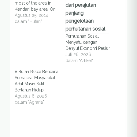
most of the area in
Kendari bay area. On
the south side of the
Agustus 25, 2014
bay Kendari for
dalam "Hutan"
example, the area that
was once filled with
Perhutanan Sosial
mangrove is now
Menyatu dengan
displaced and
Denyut Ekonomi Pesisir
become a ponds and
Juli 26, 2026
construction of
dalam "Artikel"
buildings.…
8 Bulan Pasca Bencana
Sumatera, Masyarakat
Adat Masih Sulit
Bertahan Hidup
Agustus 6, 2026
dalam "Agraria"