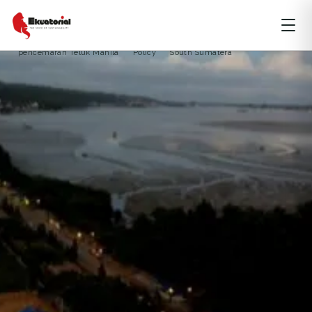
HUTAN
JAWA
KALIMANTAN
MALUKU
PAPUA
bay
Coastal and Deltas
kendari
mangrove
pencemaran Teluk Manila
Policy
South Sumatera