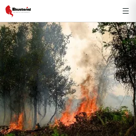
badak kalimantan
fires
HTI
Industry
kebakaran hutan
Kementerian Lingkungan Hidup
perkebunan sawit
Policy
Riau
South Sumatera