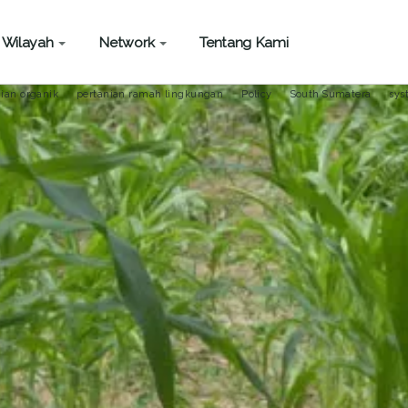
Wilayah
Network
Tentang Kami
DAYA
ian organik
pertanian ramah lingkungan
Policy
South Sumatera
sys