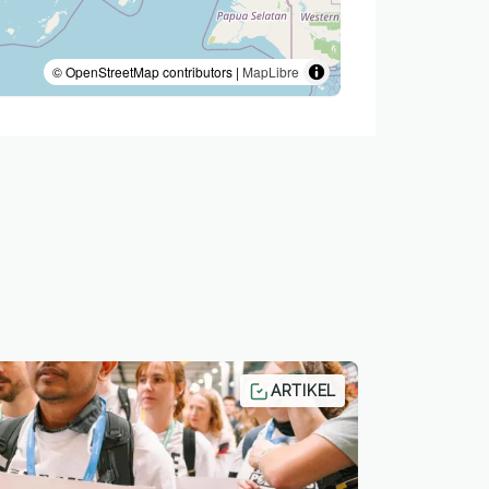
© OpenStreetMap contributors |
MapLibre
ARTIKEL