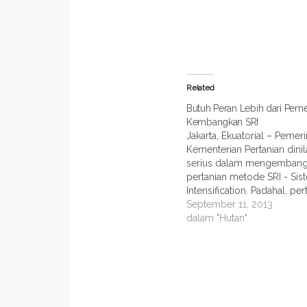
Related
Butuh Peran Lebih dari Peme
Kembangkan SRI
Jakarta, Ekuatorial – Pemer
Kementerian Pertanian dinila
serius dalam mengemban
pertanian metode SRI - Sis
Intensification. Padahal, per
dengan metode SRI mamp
September 11, 2013
menghasilkan produktivitas
dalam "Hutan"
tinggi di atas rata-rata nasio
itu, juga dapat menghemat
penggunaan air sampai de
sebesar 40%. Penggunaan b
juga…