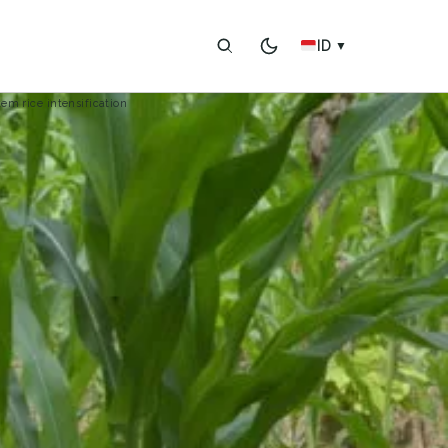
ID
▼
tem rice intensification