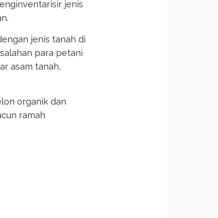
ginventarisir jenis
n.
engan jenis tanah di
esalahan para petani
ar asam tanah,
lon organik dan
acun ramah