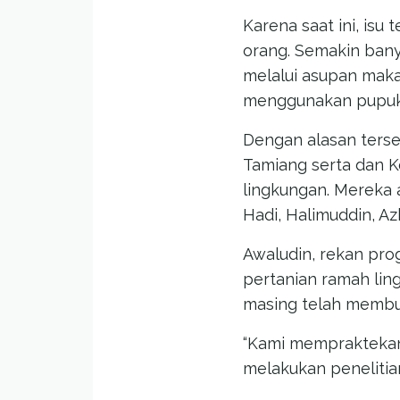
Karena saat ini, is
orang. Semakin ban
melalui asupan maka
menggunakan pupuk 
Dengan alasan ters
Tamiang serta dan 
lingkungan. Mereka a
Hadi, Halimuddin, Az
Awaludin, rekan pr
pertanian ramah lin
masing telah membua
“Kami mempraktekan
melakukan penelitian