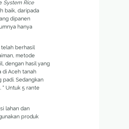
de
System Rice
h baik, daripada
yang dipanen
elumnya hanya
telah berhasil
aiman, metode
l, dengan hasil yang
 di Aceh tanah
ng padi. Sedangkan
 “ Untuk 5 rante
si lahan dan
ggunakan produk