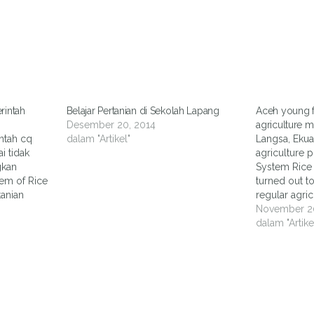
rintah
Belajar Pertanian di Sekolah Lapang
Aceh young f
Desember 20, 2014
agriculture 
intah cq
dalam "Artikel"
Langsa, Ekuat
i tidak
agriculture 
gkan
System Rice I
tem of Rice
turned out t
tanian
regular agric
u
farmer in La
November 2
 padi yang
The SRI meth
dalam "Artike
nal. Selain
agricultural 
land use and
ngan
especially for
ibit padi