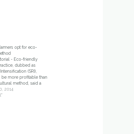
armers opt for eco-
method
orial - Eco-friendly
practice, dubbed as
ntensification (SRI),
o be more profitable than
ultural method, said a
ngsa, on Monday (17/11).
0, 2014
od is an eco-friendly
l"
practice which intensified
 use organic products,
 its fertilizers.…