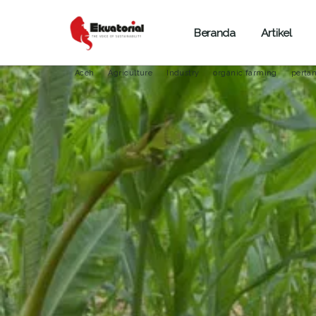
Beranda
Artikel
ARTIKEL
PANGAN
JAWA
KALIMANTAN
SUMBER 
Aceh
Agriculture
Industry
organic farming
pertan