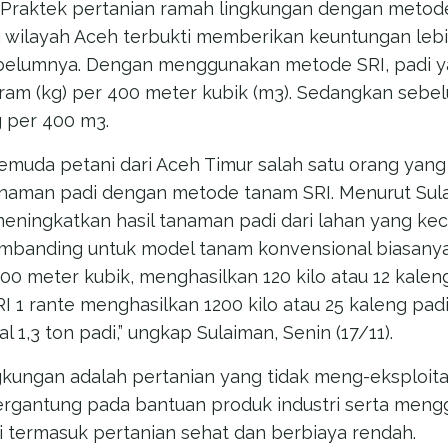
Praktek pertanian ramah lingkungan dengan meto
i wilayah Aceh terbukti memberikan keuntungan lebi
ebelumnya. Dengan menggunakan metode SRI, padi 
ram (kg) per 400 meter kubik (m3). Sedangkan seb
 per 400 m3.
emuda petani dari Aceh Timur salah satu orang yang 
aman padi dengan metode tanam SRI. Menurut Sul
eningkatkan hasil tanaman padi dari lahan yang keci
embanding untuk model tanam konvensional biasanya
400 meter kubik, menghasilkan 120 kilo atau 12 kale
 1 rante menghasilkan 1200 kilo atau 25 kaleng padi.
 1,3 ton padi,” ungkap Sulaiman, Senin (17/11).
gkungan adalah pertanian yang tidak meng-eksploita
ergantung pada bantuan produk industri serta men
ni termasuk pertanian sehat dan berbiaya rendah.