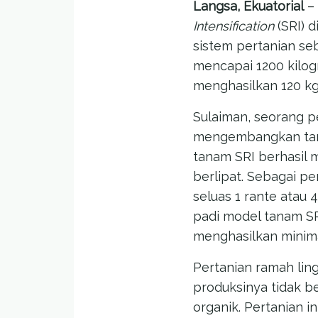
Langsa, Ekuatorial
– 
Intensification
(SRI) d
sistem pertanian s
mencapai 1200 kilog
menghasilkan 120 kg
Sulaiman, seorang p
mengembangkan tan
tanam SRI berhasil m
berlipat. Sebagai p
seluas 1 rante atau 
padi model tanam SRI
menghasilkan minimal
Pertanian ramah lin
produksinya tidak b
organik. Pertanian i