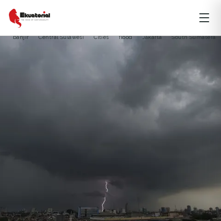
ARTIKEL
BENCANA ALAM
JAWA
KALIMANTAN
MALUKU
banjir
Central Sulawesi
Cities
flood
Jakarta
South Sumatera