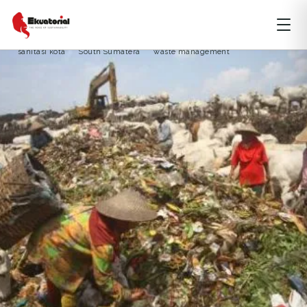
ARTIKEL
JAWA
KALIMANTAN
MALUKU
PERKOTAAN
Cities
clean water
pengolahan sampah
sampah bulan puasa
sanitasi kota
South Sumatera
waste management