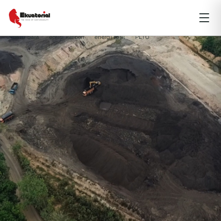
ARTIKEL
ENERGI
Batu Bara
emisi karbon
energi fosil
PLTU