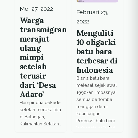
Mei 27, 2022
Februari 23,
Warga
2022
transmigran
Menguliti
merajut
10 oligarki
ulang
batu bara
mimpi
terbesar di
setelah
Indonesia
terusir
Bisnis batu bara
dari ‘Desa
melesat sejak awal
Adaro’
1990-an. Imbasnya:
semua berlomba
Hampir dua dekade
menggali demi
setelah mereka tiba
keuntungan.
di Balangan,
Produksi batu bara
Kalimantan Selatan,
Indonesia naik dari
satu per satu dari
13 juta ton pada
mereka di Desa