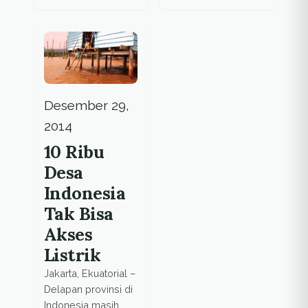
tantangan yang
menurut peneliti,
dihadapi jurnalis
seharusnya bagian
ketika meliput
dari strategi energi
dampak sosial dan
nasional.
lingkungan. Perlu
ada perubahan
dalam bentuk
Desember 29,
kolaborasi yang
2014
selama ini
10 Ribu
dijalankan.
Desa
Indonesia
Tak Bisa
Akses
Listrik
Jakarta, Ekuatorial –
Delapan provinsi di
Indonesia masih