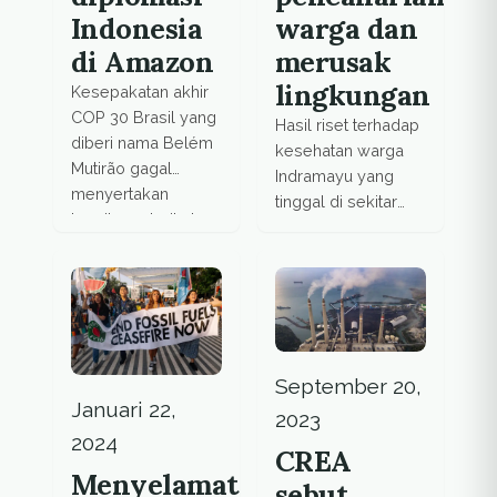
Indonesia
warga dan
di Amazon
merusak
lingkungan
Kesepakatan akhir
COP 30 Brasil yang
Hasil riset terhadap
diberi nama Belém
kesehatan warga
Mutirão gagal
Indramayu yang
menyertakan
tinggal di sekitar
komitmen terikat
PLTU, tren penyakit
waktu untuk
infeksi saluran
menghapus bahan
pernapasan atas
bakar fosil.
meningkat drastis.
September 20,
Januari 22,
2023
2024
CREA
Menyelamatkan
sebut