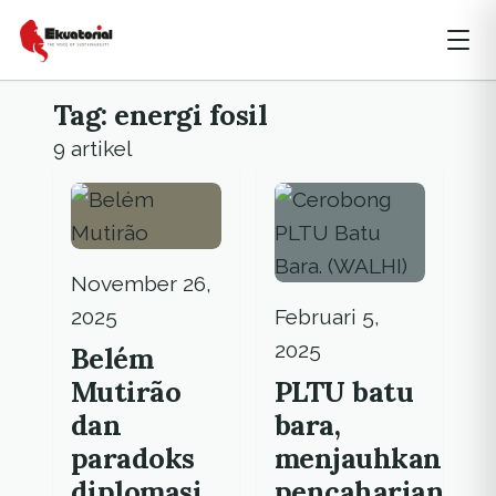
Tag: energi fosil
9 artikel
November 26,
2025
Februari 5,
2025
Belém
Mutirão
PLTU batu
dan
bara,
paradoks
menjauhkan
diplomasi
pencaharian