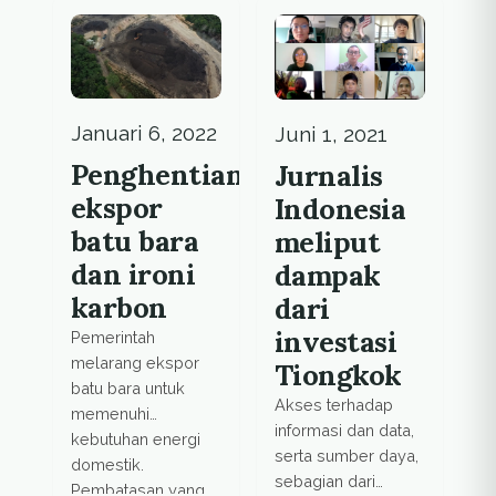
1991 hingga lebih
Wonorejo terusir
dari 606 juta ton
karena ekspansi
pada 2021.
batubara.
Januari 6, 2022
Juni 1, 2021
Penghentian
Jurnalis
ekspor
Indonesia
batu bara
meliput
dan ironi
dampak
karbon
dari
investasi
Pemerintah
melarang ekspor
Tiongkok
batu bara untuk
Akses terhadap
memenuhi
informasi dan data,
kebutuhan energi
serta sumber daya,
domestik.
sebagian dari
Pembatasan yang